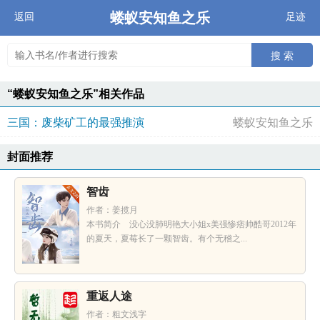
蝼蚁安知鱼之乐
返回
足迹
搜 索
“蝼蚁安知鱼之乐”相关作品
三国：废柴矿工的最强推演
蝼蚁安知鱼之乐
封面推荐
智齿
作者：姜揽月
本书简介 没心没肺明艳大小姐x美强惨痞帅酷哥2012年
的夏天，夏莓长了一颗智齿。有个无稽之...
重返人途
作者：粗文浅字