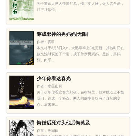
关于重返人途人变僵尸易，僵尸变人难，做人需自爱，
且行且珍惜。...
穿成邪神的男妈妈[无限]
作者：宴骄
本文将于8月5日入v，大肥章奉上9点更新，其他时间在
修文沈时安捡了个崽，成了单亲男妈妈。是的，男妈
妈。肉乎...
少年你看这春光
作者：水星山月
关于少年你看这春光那夜，在树林里，他对她淡道不如
我们，达成一个协议。两人的故事开始有了真切的交
点。后来在...
悔婚后死对头他后悔莫及
作者：鱼曰曰