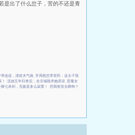
若是出了什么岔子，苦的不还是青
好孕连连，渣前夫气疯
开局怒怼李世民：这太子我
权！
流放五年归来后，全京城跪求她原谅
恶毒女
手握七杀剑，无敌是多么寂寞！
挖我爸坟去葬狗？