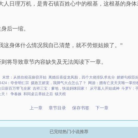
守大人日理万机，是青石镇百姓心中的根基，这根基的身体
往身后一缩。
我这身体什么情况我自己清楚，就不劳烦姑娘了。”
否则将导致章节内容缺失及无法阅读下一章。
了
末世：从抓住校花偷窃开始
离婚后喜提龙凤胎，四个大佬排队求名分
娇娇勾权臣
1424：夺舍明仁宗
摄政王娇宠，我脾气大点怎么了？
网游：拥有亡灵天灾唯一掌控
金日薪百万带飞全家
吉祥三宝：爹地，快追妈咪回家！
从守墓人开始成神
斗罗V：
上天！
争春姝
和同桌云养娃之后
镇天棺
上一章
章节目录
保存书签
下一章
已完结热门小说推荐