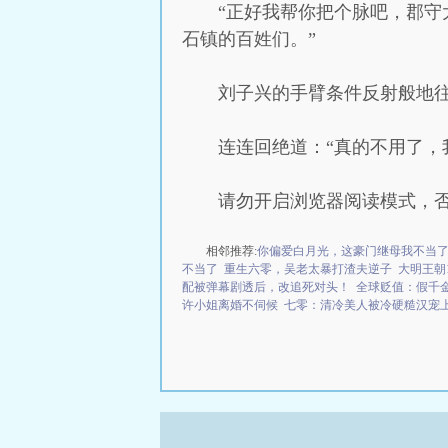
“正好我帮你把个脉吧，郡
石镇的百姓们。”
刘子兴的手臂条件反射般地
连连回绝道：“真的不用了，
请勿开启浏览器阅读模式，
相邻推荐:
你偏爱白月光，这豪门继母我不当
不当了
重生六零，吴老太暴打渣夫逆子
大明王朝
配被弹幕剧透后，改追死对头！
全球贬值：假千
许小姐离婚不伺候
七零：清冷美人被冷硬糙汉宠