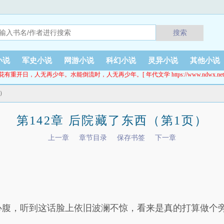
搜索
小说
军史小说
网游小说
科幻小说
灵异小说
其他小说
花有重开日，人无再少年。水能倒流时，人无再少年。[ 年代文学 https://www.ndwx.net
页）
第142章 后院藏了东西（第1页）
上一章
章节目录
保存书签
下一章
。
心腹，听到这话脸上依旧波澜不惊，看来是真的打算做个