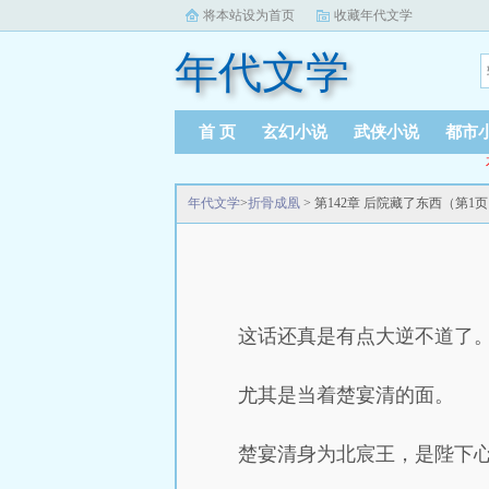
将本站设为首页
收藏年代文学
年代文学
首 页
玄幻小说
武侠小说
都市
年代文学
>
折骨成凰
> 第142章 后院藏了东西（第1
这话还真是有点大逆不道了
尤其是当着楚宴清的面。
楚宴清身为北宸王，是陛下