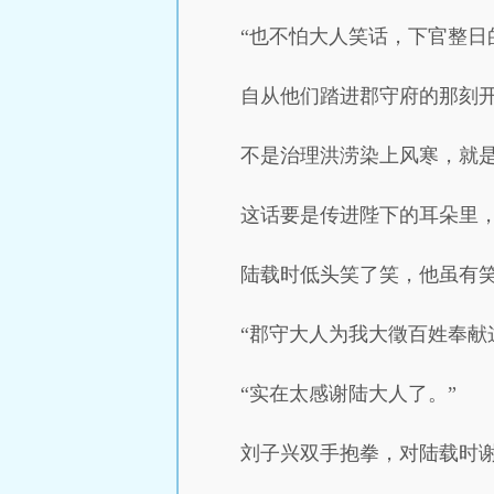
“也不怕大人笑话，下官整日
自从他们踏进郡守府的那刻
不是治理洪涝染上风寒，就
这话要是传进陛下的耳朵里
陆载时低头笑了笑，他虽有
“郡守大人为我大徵百姓奉献
“实在太感谢陆大人了。”
刘子兴双手抱拳，对陆载时