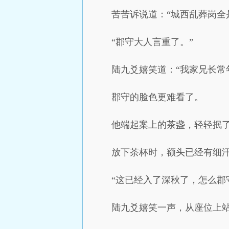
苦苦诉说道：“城西乱葬岗全
“郡守大人言重了。”
陆九爻嬉笑道：“我家兄长常
郡守的脸色更难看了。
他端起案上的茶盏，轻轻抿
放下茶杯时，额头已经有细
“这已经入了深秋了，怎么郡
陆九爻嬉笑一声，从座位上