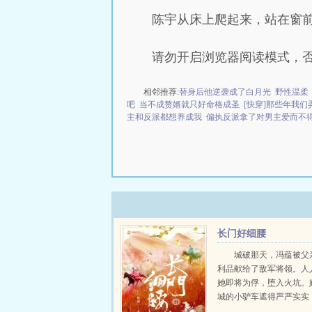
陈宇从床上爬起来，站在窗
请勿开启浏览器阅读模式，
相邻推荐:
替身后他逆袭成了白月光
野性温柔
吧
当不成赘婿就只好命格成圣
[快穿]那些年我
主和反派都想养成我
偏执反派拿了对男主爱而不
长门好细腰
城破那天，冯蕴被父
利品献给了敌军将领。人
她即将为俘，堕入火坑。
城的小驴车遮得严严实实
人看出心中窃喜年幼时，