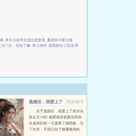
相遇
养大小皇帝后他总想娶我
魔君你可要点脸
之冷门文，你怕了嘛
掌上倾华
团宠粉红小恶龙/男
逃婚后，我爱上了
雨落缠绵
死对头
关于逃婚后，我爱上了死对头
双女主×HE×相爱相杀初夏在和弥
冬成亲的前一天逃离了烟雨楼，为
了生存，不得已劫了顺通镖局的
镖，没想到一同押镖的还有烟雨楼