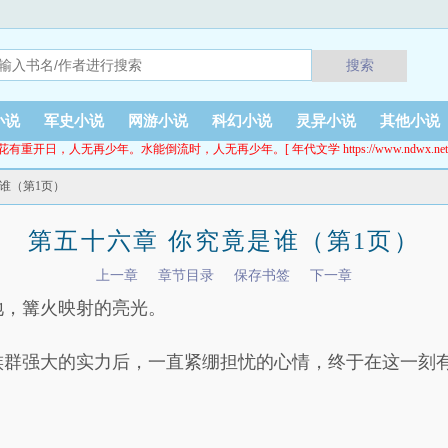
搜索
小说
军史小说
网游小说
科幻小说
灵异小说
其他小说
花有重开日，人无再少年。水能倒流时，人无再少年。[ 年代文学 https://www.ndwx.net
是谁（第1页）
第五十六章 你究竟是谁（第1页）
上一章
章节目录
保存书签
下一章
地，篝火映射的亮光。
群强大的实力后，一直紧绷担忧的心情，终于在这一刻有