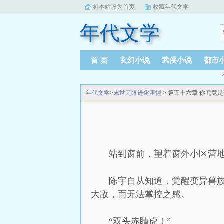
将本站设为首页
收藏年代文学
年代文学
首 页
玄幻小说
武侠小说
都市
年代文学
>
末世无限进化霍恺
> 第五十六章 你究竟
站到窗前，望着窗外小区营
陈宇自从知道，觉醒变异兽族
大敌，而无法掌控之感。
“双头赤睛虎！”