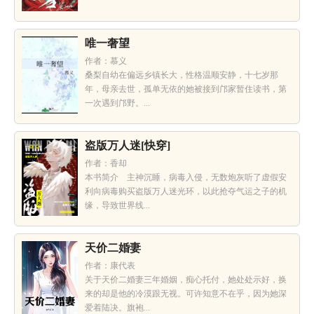
唯一奢望
作者：慕义
桑梨自幼在偏远乡镇长大，性格温顺安静，十七岁那
年，母亲去世，孤单无依的她被接到邝家暂住读书，第
一次遇到邝野。...
盗版万人迷[快穿]
作者：香却
本书简介 主神沉睡，病毒入侵，无数炮灰听了虚假安
利向病毒购买盗版万人迷光环，以此抢夺气运之子的机
缘，导致世界线...
天价二婚妻
作者：康代表
关于天价二婚妻三年婚姻，痴心托付，她处处示好，换
来的却是他的冷漠跟无视。可许知意不在乎，因为她深
爱着陆决。旗袍...