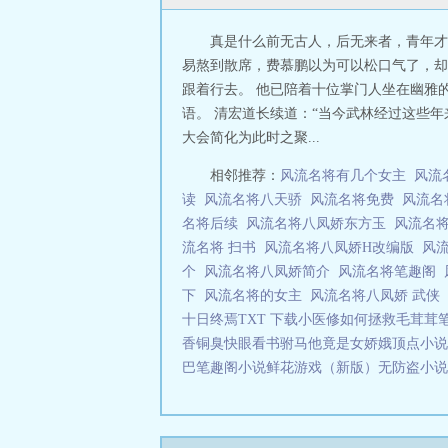
真是什么前无古人，后无来者，青年才
易熬到散席，费慕鹏以为可以松口气了，却
跟着行去。 他已陪着十位掌门人坐在幽雅
语。 清宏道长续道：“当今武林经过这些
大会简化为此时之聚...
相邻推荐：
风流名将有几个女主
风流
读
风流名将八天骄
风流名将免费
风流名
名将后续
风流名将八凤娇东方玉
风流名
流名将 扫书
风流名将八凤娇H改编版
风
个
风流名将八凤娇简介
风流名将笔趣阁
下
风流名将的女主
风流名将八凤娇 武侠
十日终焉TXT 下载
小医修如何拯救毛茸茸
香铜臭快眼看书
驸马他竟是女娇娥顶点小说
巴笔趣阁小说
鲜花游戏（新版）无防盗小说