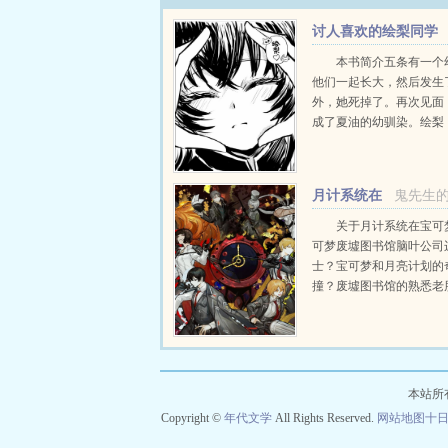
讨人喜欢的绘梨同学
本书简介五条有一个
他们一起长大，然后发生
外，她死掉了。再次见面
成了夏油的幼驯染。绘梨
的绘梨，装满他眼睛的绘
把她抢回来。Gin有...
月计系统在
鬼先生
宝可梦
关于月计系统在宝可
可梦废墟图书馆脑叶公司
士？宝可梦和月亮计划的
撞？废墟图书馆的熟悉老
叶公司的ego？创死首脑
士？作为一个前苦逼的都
斯的悲惨的一生本应该在
地下室里被...
本站所
Copyright ©
年代文学
All Rights Reserved.
网站地图
十日