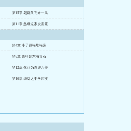
第15章 翩翩又飞来一凤
第11章 慈母返家发雷霆
第4章 小子得福堆福缘
第8章 轰得她东海青石
第12章 化悲为喜迎六美
第16章 缠绵之中学床技