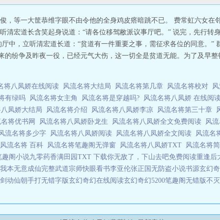
俊，等一大筐恭维字眼不由令他的全身鸡皮瘩暗跳不已。 费常虹六女在邻
听清宏道长含笑起身说道：“请各位移驾敝派议事厅吧。” 说完，先行转
的厅中，立听清宏道长道：“贫道有一件重要之事，需征求各位的同意。”
年来的纷争及昨夜一役，已经元气大伤，这一切全是贫道无能。为了及早
名将八凤娇在线阅读
风流名将大结局
风流名将第几章
风流名将校对
风
将有绿吗
风流名将女主角
风流名将是穿越吗?
风流名将八凤娇 在线阅
将八凤娇大结局
风流名将介绍
风流名将八凤娇李凉
风流名将第三十章
流名将优书网
风流名将八凤娇卧龙生
风流名将八凤娇全文免费阅读
风流
风流名将多少字
风流名将八凤娇阅读
风流名将八凤娇全文阅读
风流名
风流名将 百科
风流名将笔趣阁无弹窗
风流名将八凤娇TXT
风流名将
笔趣阁小说
九零药香满田园TXT 下载
你无敌了，下山去吧免费阅读
重逢后
我本无意成仙完整
武道宗师快眼看书
李亚伦张正国无防盗小说书源
玄幻奇
剑动仙朝手打无错字版
玄幻奇幻在线阅读
玄幻奇幻5200笔趣阁无错版
不灭