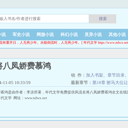
搜索
小说
军史小说
网游小说
科幻小说
灵异小说
其他小说
花有重开日，人无再少年。水能倒流时，人无再少年。[ 年代文学 https://www.ndwx.net
将八凤娇费慕鸿
动 作：
加入书架
、
章节目录
1-05 10:33:59
最新章节：
第18章 驸马大位
费慕鸿是由作者：李凉所著，年代文学免费提供风流名将八凤娇费慕鸿全文在线
学 网址：www.ndwx.net