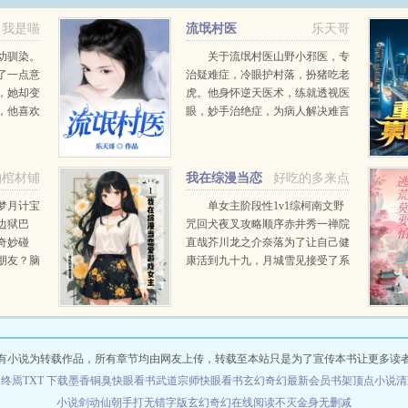
我是喵
流氓村医
乐天哥
幼驯染。
关于流氓村医山野小邪医，专
了一点意
治疑难症，冷眼护村落，扮猪吃老
，她却变
虎。他身怀逆天医术，练就透视医
，他喜欢
眼，妙手治绝症，为病人解决难言
梨。他要
之隐。他白天种种田，晚上治治
病，生活乐逍遥，自由又自在。在
他的带领之下，贫困潦倒的村民，
的棺材铺
我在综漫当恋
好吃的多来点
个个富得流油。他修路盖学校...
爱游戏女主
梦月计宝
单女主阶段性1v1综柯南文野
边狱巴
咒回犬夜叉攻略顺序赤井秀一禅院
奇妙碰
直哉芥川龙之介奈落为了让自己健
朋友？脑
康活到九十九，月城雪见接受了系
的边狱巴
统任务，攻略男人！让男人们为我
巿人卡洛
痛哭流涕！赤井秀一篇红方卧底vs
九人会在
黑方医生，第136章，已完成...
有小说为转载作品，所有章节均由网友上传，转载至本站只是为了宣传本书让更多读
终焉TXT 下载
墨香铜臭快眼看书
武道宗师快眼看书
玄幻奇幻最新
会员书架顶点小说
清
小说
剑动仙朝手打无错字版
玄幻奇幻在线阅读
不灭金身无删减