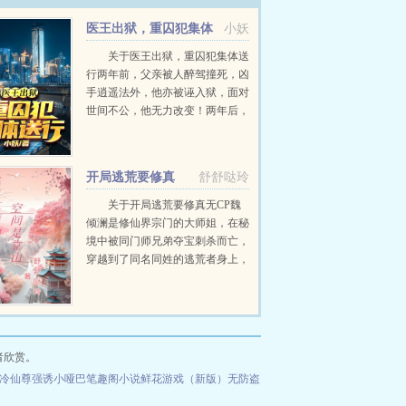
医王出狱，重囚犯集体
小妖
送行
关于医王出狱，重囚犯集体送
行两年前，父亲被人醉驾撞死，凶
手逍遥法外，他亦被诬入狱，面对
世间不公，他无力改变！两年后，
他获得无上传承，医术济世，武道
除魔！害我者，血债血偿！欺我
者，求死不能！...
开局逃荒要修真
舒舒哒玲
关于开局逃荒要修真无CP魏
倾澜是修仙界宗门的大师姐，在秘
境中被同门师兄弟夺宝刺杀而亡，
穿越到了同名同姓的逃荒者身上，
刚睁眼就是逃荒，无意间发现前世
的空间也跟来了，多了个可种植可
进活人的空间，利用空间默默的帮
助逃荒队伍度过最艰难...
者欣赏。
冷仙尊强诱小哑巴笔趣阁小说
鲜花游戏（新版）无防盗