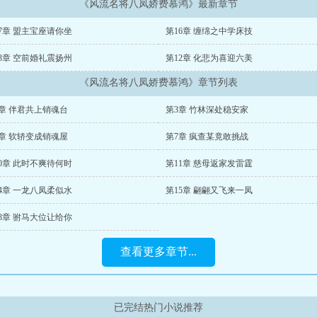
《风流名将八凤娇费慕鸿》最新章节
7章 盟主宝座请你坐
第16章 缠绵之中学床技
3章 空前婚礼震扬州
第12章 化悲为喜迎六美
《风流名将八凤娇费慕鸿》章节列表
2章 伴君共上销魂台
第3章 竹林深处稳安家
6章 软轿变成销魂屋
第7章 疯查某竟敢挑战
0章 此时不爽待何时
第11章 慈母返家发雷霆
4章 一龙八凤柔似水
第15章 翩翩又飞来一凤
8章 驸马大位让给你
查看更多章节...
已完结热门小说推荐