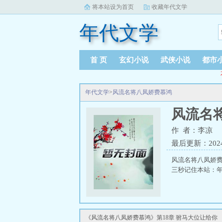
将本站设为首页
收藏年代文学
年代文学
首 页
玄幻小说
武侠小说
都市
年代文学
>
风流名将八凤娇费慕鸿
风流名
作 者：李凉
最后更新：2024-1
风流名将八凤娇
三秒记住本站：年代文
《风流名将八凤娇费慕鸿》第18章 驸马大位让给你