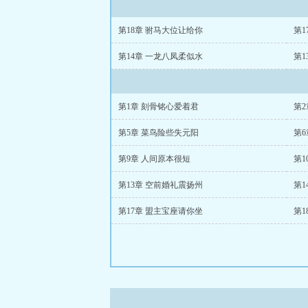
第18章 驸马大位让给你
第1
第14章 一龙八凤柔似水
第1
第1章 刻骨铭心爱着君
第
第5章 菜鸟险些失元阳
第
第9章 人间原本很短
第1
第13章 空前婚礼震扬州
第1
第17章 盟主宝座请你坐
第1