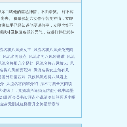
席目睹他的尴尬神情，不由暗笑。 好不容
身离去。 费慕鹏朝六女作个苦笑神情，立即
 群豪似乎已经知道他要说何事，立即含笑不
整顿武林及恢复各派的元气，贫道打算把武林
流名将八凤娇女主
风流名将八凤娇免费阅
读
风流名将顶点
风流名将八凤娇是谁
风流
风流名将那几个是处
风流名将八凤娇txt
风
名将八凤娇费慕鸿
风流名将女主角有几
将番外后世西厢
武侠风流名将八凤娇上
简介
风流名将内容介绍
深不可测全文阅读
大佬疯了，竟撬墙角逼婚无防盗小说书源
墨
幻最新
会员书架顶点小说
清冷仙尊强诱小哑
金身无删减
红楼晋升之路最新章节