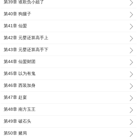
第39章 谁欺负小姐了
第40章 狗腿子
第41章 仙盟
第42章 元婴还算高手上
第43章 元婴还算高手下
第44章 仙盟财团
第45章 以为有鬼
第46章 西装加身
第47章 赴宴
第48章 南方玉王
第49章 破石头
第50章 赌局