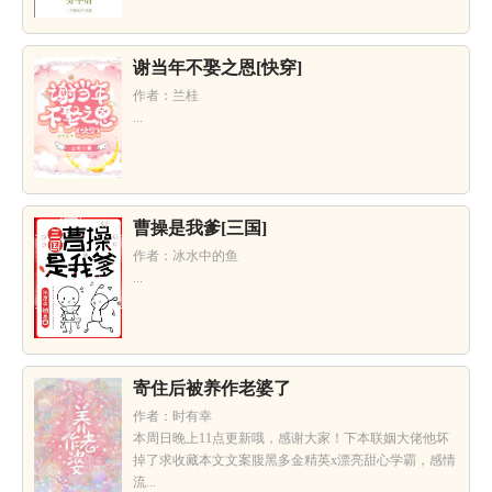
谢当年不娶之恩[快穿]
作者：兰桂
...
曹操是我爹[三国]
作者：冰水中的鱼
...
寄住后被养作老婆了
作者：时有幸
本周日晚上11点更新哦，感谢大家！下本联姻大佬他坏
掉了求收藏本文文案腹黑多金精英x漂亮甜心学霸，感情
流...