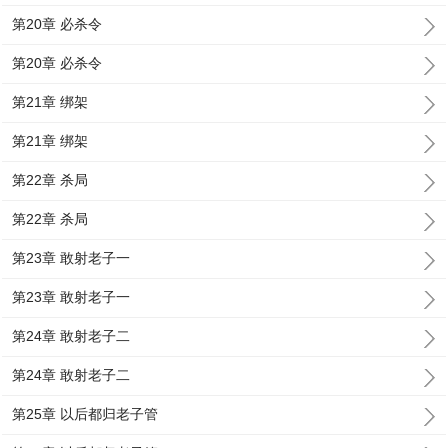
第20章 必杀令
第20章 必杀令
第21章 绑架
第21章 绑架
第22章 杀局
第22章 杀局
第23章 敢射老子一
第23章 敢射老子一
第24章 敢射老子二
第24章 敢射老子二
第25章 以后都归老子管