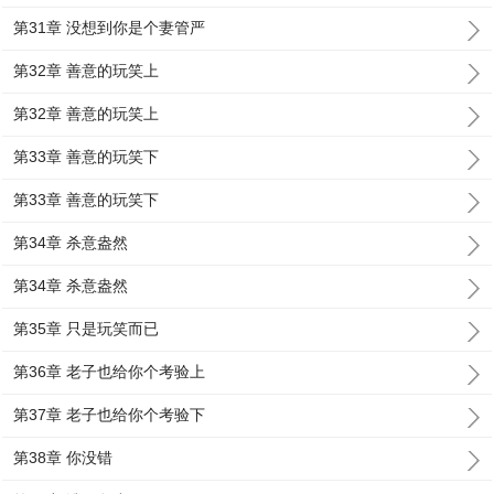
第31章 没想到你是个妻管严
第32章 善意的玩笑上
第32章 善意的玩笑上
第33章 善意的玩笑下
第33章 善意的玩笑下
第34章 杀意盎然
第34章 杀意盎然
第35章 只是玩笑而已
第36章 老子也给你个考验上
第37章 老子也给你个考验下
第38章 你没错