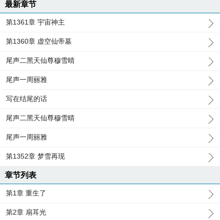
最新章节
第1361章 宇宙神主
第1360章 虚空仙帝墓
尾声二黑天仙尊穆雪晴
尾声一周丽雅
写在结尾的话
尾声二黑天仙尊穆雪晴
尾声一周丽雅
第1352章 梦雪再现
章节列表
第1章 重生了
第2章 扇耳光