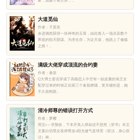
家，温蔓守着空房，...
大道觅仙
作者：子莫笑
余进偶然获得一块神奇的玉骨，由此卷入一场涉及数个
界面的惊天阴谋。为求生存，为证天道，他踏上了修炼
之路！...
满级大佬穿成顶流的合约妻
作者：秦皇
Q大博士姜语穿成了高能恋人中空有一副皮囊的海王女
配穿过来的时候正在跟三个备胎撩骚，更关键的是，她
不久前刚跟...
清冷师尊的错误打开方式
作者：萝樱
周五v～求预收，下本开美人师叔还不想死（穿书）本文
文案白切黑女装师尊攻x阳光健气直球受（双洁，身心双
洁）林...