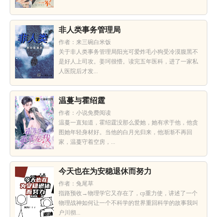
非人类事务管理局
作者：来三碗白米饭
关于非人类事务管理局阳光可爱炸毛小狗受冷漠腹黑不
是好人上司攻。姜珂很懵。读完五年医科，进了一家私
人医院后才发...
温蔓与霍绍霆
作者：小说免费阅读
温蔓一直知道，霍绍霆没那么爱她，她有求于他，他贪
图她年轻身材好。当他的白月光归来，他渐渐不再回
家，温蔓守着空房，...
今天也在为安稳退休而努力
作者：兔尾草
指路预收→物理学它又存在了，cp重力使，讲述了一个
物理战神如何让一个不科学的世界重回科学的故事我叫
户川彻...